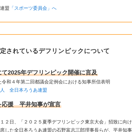
連盟
「スポーツ委員会」へ
が予定されているデフリンピックについて
て2025年デフリンピック開催に言及
われた令和４年第二回都議会定例会における知事所信表明
人 全日本ろうあ連盟
を応援 平井知事が宣言
１２日、「２０２５夏季デフリンピック東京大会」招致に向け
席した全日本ろうあ連盟の石野富志三郎理事長らが、平井知事